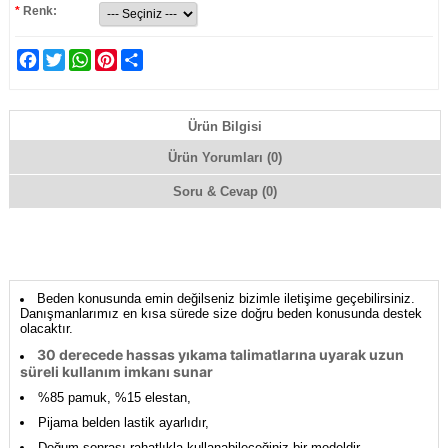
*
Renk:
Facebook
Twitter
WhatsApp
Pinterest
Share
Ürün Bilgisi
Ürün Yorumları (0)
Soru & Cevap (0)
Beden konusunda emin değilseniz bizimle iletişime geçebilirsiniz.
Danışmanlarımız en kısa sürede size doğru beden konusunda destek
olacaktır.
30 derecede hassas yıkama talimatlarına uyarak uzun
süreli kullanım imkanı sunar
%85 pamuk, %15 elestan,
Pijama belden lastik ayarlıdır,
Doğum sonrası rahatlıkla kullanabileceğiniz bir modeldir,