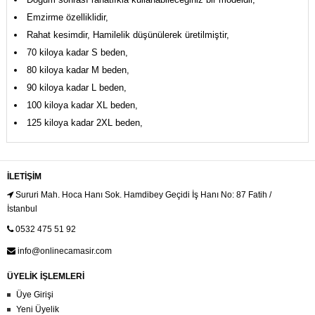
Emzirme özelliklidir,
Rahat kesimdir, Hamilelik düşünülerek üretilmiştir,
70 kiloya kadar S beden,
80 kiloya kadar M beden,
90 kiloya kadar L beden,
100 kiloya kadar XL beden,
125 kiloya kadar 2XL beden,
İLETIŞIM
Sururi Mah. Hoca Hanı Sok. Hamdibey Geçidi İş Hanı No: 87 Fatih /
İstanbul
0532 475 51 92
info@onlinecamasir.com
ÜYELİK İŞLEMLERİ
Üye Girişi
Yeni Üyelik