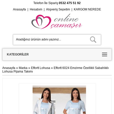
Telefon İle Sipariş
0532 475 51 92
Anasayfa
|
Hesabım
|
Alışveriş Sepetim
|
KARGOM NEREDE
KATEGORILER
»
»
»
Anasayfa
Marka
Effortt Lohusa
Effortt 6024 Emzirme Özellikli Sabahlıklı
Lohusa Pijama Takımı