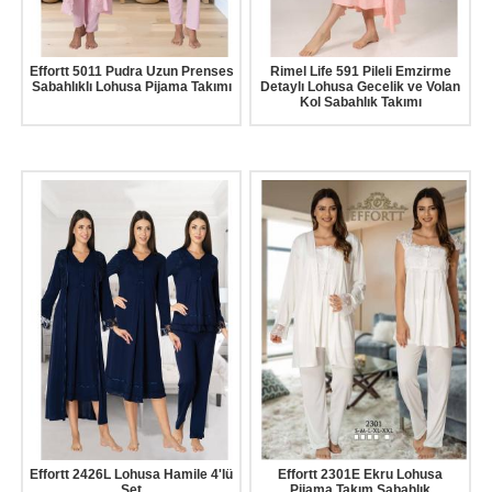
Effortt 5011 Pudra Uzun Prenses
Rimel Life 591 Pileli Emzirme
Sabahlıklı Lohusa Pijama Takımı
Detaylı Lohusa Gecelik ve Volan
Kol Sabahlık Takımı
Effortt 2426L Lohusa Hamile 4'lü
Effortt 2301E Ekru Lohusa
Set
Pijama Takım Sabahlık