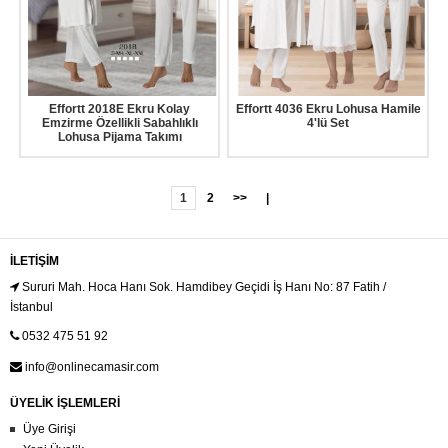
Effortt 2018E Ekru Kolay
Effortt 4036 Ekru Lohusa Hamile
Emzirme Özellikli Sabahlıklı
4'lü Set
Lohusa Pijama Takımı
1
2
>>
|
İLETIŞIM
Sururi Mah. Hoca Hanı Sok. Hamdibey Geçidi İş Hanı No: 87 Fatih /
İstanbul
0532 475 51 92
info@onlinecamasir.com
ÜYELİK İŞLEMLERİ
Üye Girişi