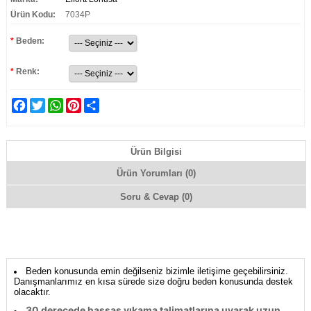
Ürün Kodu:
7034P
*
Beden:
*
Renk:
Facebook
Twitter
WhatsApp
Pinterest
Share
Ürün Bilgisi
Ürün Yorumları (0)
Soru & Cevap (0)
Beden konusunda emin değilseniz bizimle iletişime geçebilirsiniz.
Danışmanlarımız en kısa sürede size doğru beden konusunda destek
olacaktır.
30 derecede hassas yıkama talimatlarına uyarak uzun