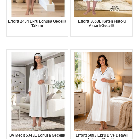
Effortt 2404 Ekru Lohusa Gecelik
Effortt 3053E Keten Fistolu
Takımı
Astarlı Gecelik
By Mecit 5343E Lohusa Gecelik
Effortt 5093 Ekru Biye Detaylı