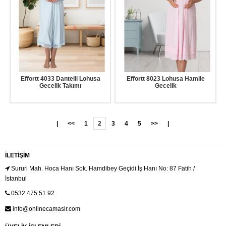
Effortt 4033 Dantelli Lohusa
Effortt 8023 Lohusa Hamile
Gecelik Takımı
Gecelik
|
<<
1
2
3
4
5
>>
|
İLETIŞIM
Sururi Mah. Hoca Hanı Sok. Hamdibey Geçidi İş Hanı No: 87 Fatih /
İstanbul
0532 475 51 92
info@onlinecamasir.com