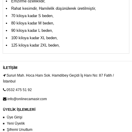
Emzirme özelliklidir,
Rahat kesimdir, Hamilelik düşünülerek üretilmiştir,
70 kiloya kadar S beden,
80 kiloya kadar M beden,
90 kiloya kadar L beden,
100 kiloya kadar XL beden,
125 kiloya kadar 2XL beden,
İLETIŞIM
Sururi Mah. Hoca Hanı Sok. Hamdibey Geçidi İş Hanı No: 87 Fatih /
İstanbul
0532 475 51 92
info@onlinecamasir.com
ÜYELİK İŞLEMLERİ
Üye Girişi
Yeni Üyelik
Şifremi Unuttum