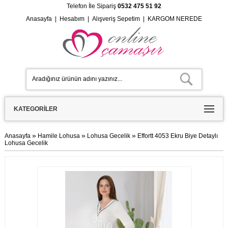
Telefon İle Sipariş
0532 475 51 92
Anasayfa
|
Hesabım
|
Alışveriş Sepetim
|
KARGOM NEREDE
KATEGORILER
»
»
»
Anasayfa
Hamile Lohusa
Lohusa Gecelik
Effortt 4053 Ekru Biye Detaylı
Lohusa Gecelik