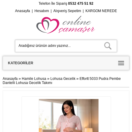
Telefon İle Sipariş
0532 475 51 92
Anasayfa
|
Hesabım
|
Alışveriş Sepetim
|
KARGOM NEREDE
KATEGORILER
»
»
»
Anasayfa
Hamile Lohusa
Lohusa Gecelik
Effortt 5033 Pudra Pembe
Dantelli Lohusa Gecelik Takımı