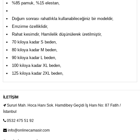
%85 pamuk, %15 elestan,
Doğum sonrası rahatlıkla kullanabileceğiniz bir modeldir,
Emzirme özelliklidir,
Rahat kesimdir, Hamilelik düşünülerek üretilmiştir,
70 kiloya kadar S beden,
80 kiloya kadar M beden,
90 kiloya kadar L beden,
100 kiloya kadar XL beden,
125 kiloya kadar 2XL beden,
İLETIŞIM
Sururi Mah. Hoca Hanı Sok. Hamdibey Geçidi İş Hanı No: 87 Fatih /
İstanbul
0532 475 51 92
info@onlinecamasir.com