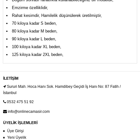
Emzirme özelliklidir,
Rahat kesimdir, Hamilelik düşünülerek üretilmiştir,
70 kiloya kadar S beden,
80 kiloya kadar M beden,
90 kiloya kadar L beden,
100 kiloya kadar XL beden,
125 kiloya kadar 2XL beden,
İLETIŞIM
Sururi Mah. Hoca Hanı Sok. Hamdibey Geçidi İş Hanı No: 87 Fatih /
İstanbul
0532 475 51 92
info@onlinecamasir.com
ÜYELİK İŞLEMLERİ
Üye Girişi
Yeni Üyelik