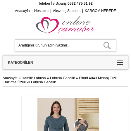
Telefon İle Sipariş
0532 475 51 92
Anasayfa
|
Hesabım
|
Alışveriş Sepetim
|
KARGOM NEREDE
KATEGORILER
»
»
»
Anasayfa
Hamile Lohusa
Lohusa Gecelik
Effortt 4043 Melanj Gizli
Emzirme Özellikli Lohusa Gecelik