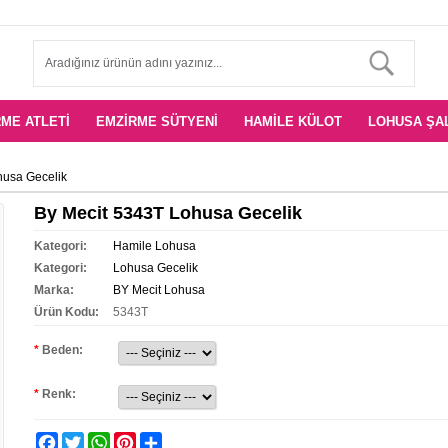
ME ATLETI
EMZIRME SÜTYENI
HAMILE KÜLOT
LOHUSA ŞA
husa Gecelik
By Mecit 5343T Lohusa Gecelik
Kategori:
Hamile Lohusa
Kategori:
Lohusa Gecelik
Marka:
BY Mecit Lohusa
Ürün Kodu:
5343T
*
Beden:
*
Renk:
Facebook
Twitter
WhatsApp
Pinterest
Share