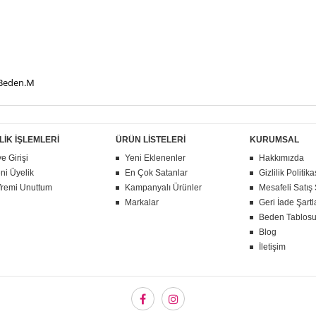
 Beden.M
LİK İŞLEMLERİ
ÜRÜN LİSTELERİ
KURUMSAL
e Girişi
Yeni Eklenenler
Hakkımızda
ni Üyelik
En Çok Satanlar
Gizlilik Politika
fremi Unuttum
Kampanyalı Ürünler
Mesafeli Satış
Markalar
Geri İade Şartl
Beden Tablos
Blog
İletişim