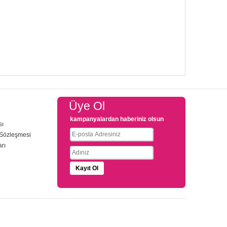
Üye Ol
kampanyalardan haberiniz olsun
sı
 Sözleşmesi
arı
u
Kayıt Ol