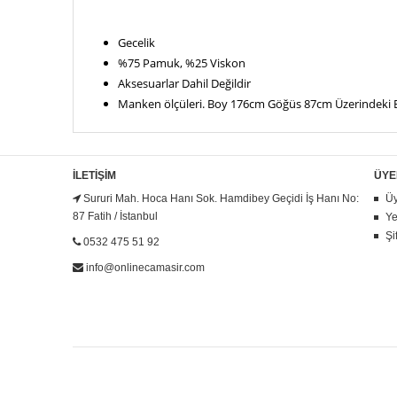
Gecelik
%75 Pamuk, %25 Viskon
Aksesuarlar Dahil Değildir
Manken ölçüleri. Boy 176cm Göğüs 87cm Üzerindeki
İLETIŞIM
ÜYE
Sururi Mah. Hoca Hanı Sok. Hamdibey Geçidi İş Hanı No:
Üy
87 Fatih / İstanbul
Ye
Şi
0532 475 51 92
info@onlinecamasir.com