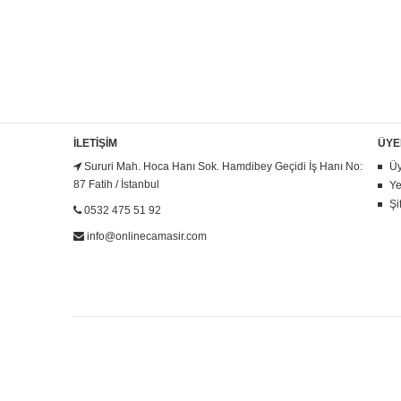
İLETIŞIM
ÜYE
Sururi Mah. Hoca Hanı Sok. Hamdibey Geçidi İş Hanı No:
Üy
87 Fatih / İstanbul
Ye
Şi
0532 475 51 92
info@onlinecamasir.com