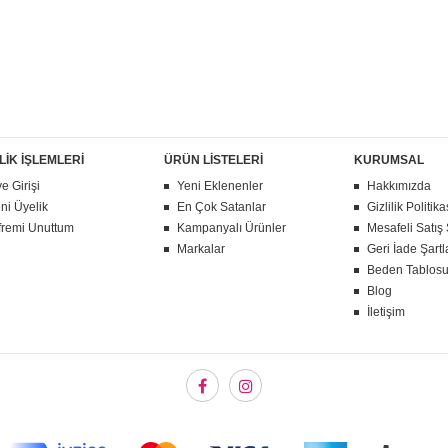
LİK İŞLEMLERİ
ÜRÜN LİSTELERİ
KURUMSAL
e Girişi
Yeni Eklenenler
Hakkımızda
ni Üyelik
En Çok Satanlar
Gizlilik Politika
fremi Unuttum
Kampanyalı Ürünler
Mesafeli Satış
Markalar
Geri İade Şartl
Beden Tablos
Blog
İletişim