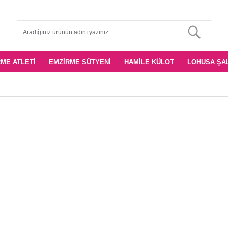
ME ATLETI
EMZIRME SÜTYENI
HAMILE KÜLOT
LOHUSA ŞA