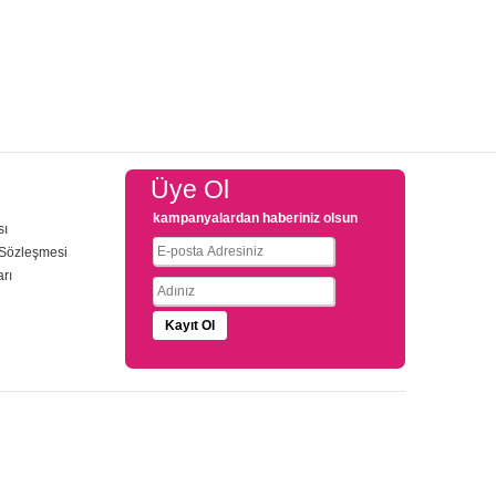
Üye Ol
kampanyalardan haberiniz olsun
sı
 Sözleşmesi
arı
u
Kayıt Ol