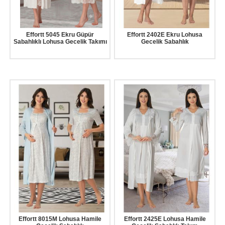
Effortt 5045 Ekru Güpür
Effortt 2402E Ekru Lohusa
Sabahlıklı Lohusa Gecelik Takımı
Gecelik Sabahlık
Effortt 8015M Lohusa Hamile
Effortt 2425E Lohusa Hamile