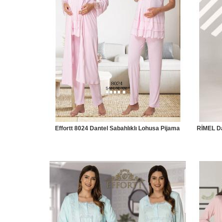
Effortt 8024 Dantel Sabahlıklı Lohusa Pijama
RİMEL Da