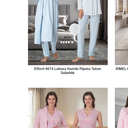
Effortt 9074 Lohusa Hamile Pijama Takım
RİMEL K
Sabahlık