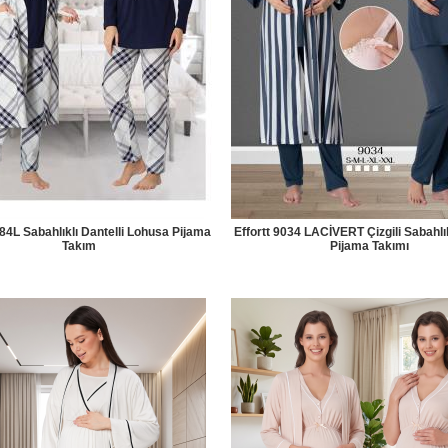
084L Sabahlıklı Dantelli Lohusa Pijama
Effortt 9034 LACİVERT Çizgili Sabahlı
Takım
Pijama Takımı