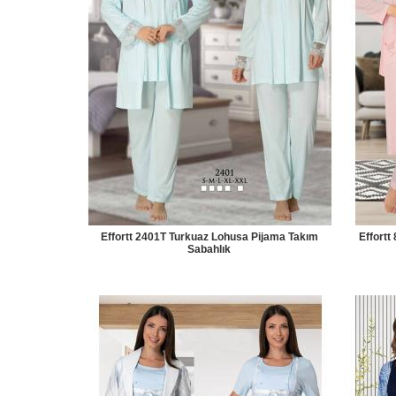
Effortt 2401T Turkuaz Lohusa Pijama Takım
Effort
Sabahlık