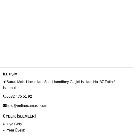
İLETIŞIM
Sururi Mah. Hoca Hanı Sok. Hamdibey Geçidi İş Hanı No: 87 Fatih /
İstanbul
0532 475 51 92
info@onlinecamasir.com
ÜYELİK İŞLEMLERİ
Üye Girişi
Yeni Üyelik