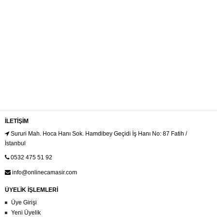
İLETIŞIM
Sururi Mah. Hoca Hanı Sok. Hamdibey Geçidi İş Hanı No: 87 Fatih /
İstanbul
0532 475 51 92
info@onlinecamasir.com
ÜYELİK İŞLEMLERİ
Üye Girişi
Yeni Üyelik