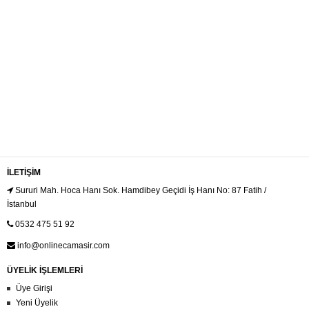
İLETIŞIM
Sururi Mah. Hoca Hanı Sok. Hamdibey Geçidi İş Hanı No: 87 Fatih /
İstanbul
0532 475 51 92
info@onlinecamasir.com
ÜYELİK İŞLEMLERİ
Üye Girişi
Yeni Üyelik