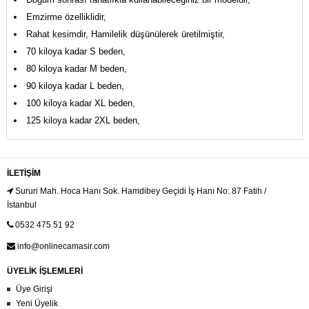
Emzirme özelliklidir,
Rahat kesimdir, Hamilelik düşünülerek üretilmiştir,
70 kiloya kadar S beden,
80 kiloya kadar M beden,
90 kiloya kadar L beden,
100 kiloya kadar XL beden,
125 kiloya kadar 2XL beden,
İLETIŞIM
Sururi Mah. Hoca Hanı Sok. Hamdibey Geçidi İş Hanı No: 87 Fatih /
İstanbul
0532 475 51 92
info@onlinecamasir.com
ÜYELİK İŞLEMLERİ
Üye Girişi
Yeni Üyelik