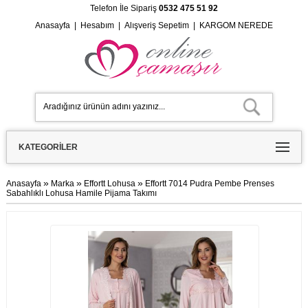
Telefon İle Sipariş
0532 475 51 92
Anasayfa
|
Hesabım
|
Alışveriş Sepetim
|
KARGOM NEREDE
KATEGORILER
»
»
»
Anasayfa
Marka
Effortt Lohusa
Effortt 7014 Pudra Pembe Prenses
Sabahlıklı Lohusa Hamile Pijama Takımı