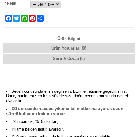
*
Renk:
Facebook
Twitter
WhatsApp
Pinterest
Share
Ürün Bilgisi
Ürün Yorumları (0)
Soru & Cevap (0)
Beden konusunda emin değilseniz bizimle iletişime geçebilirsiniz.
Danışmanlarımız en kısa sürede size doğru beden konusunda destek
olacaktır.
30 derecede hassas yıkama talimatlarına uyarak uzun
süreli kullanım imkanı sunar
%85 pamuk, %15 elestan,
Pijama belden lastik ayarlıdır,
Doğum sonrası rahatlıkla kullanabileceğiniz bir modeldir,