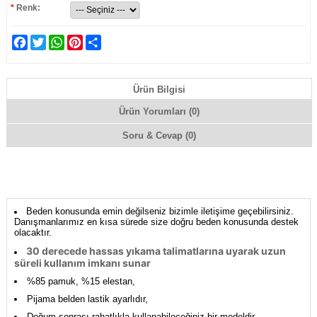
*
Renk:
Facebook
Twitter
WhatsApp
Pinterest
Share
Ürün Bilgisi
Ürün Yorumları (0)
Soru & Cevap (0)
Beden konusunda emin değilseniz bizimle iletişime geçebilirsiniz.
Danışmanlarımız en kısa sürede size doğru beden konusunda destek
olacaktır.
30 derecede hassas yıkama talimatlarına uyarak uzun
süreli kullanım imkanı sunar
%85 pamuk, %15 elestan,
Pijama belden lastik ayarlıdır,
Doğum sonrası rahatlıkla kullanabileceğiniz bir modeldir,