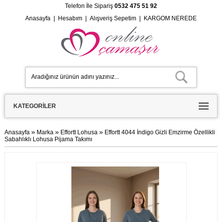
Telefon İle Sipariş
0532 475 51 92
Anasayfa
|
Hesabım
|
Alışveriş Sepetim
|
KARGOM NEREDE
KATEGORILER
»
»
»
Anasayfa
Marka
Effortt Lohusa
Effortt 4044 İndigo Gizli Emzirme Özellikli
Sabahlıklı Lohusa Pijama Takımı