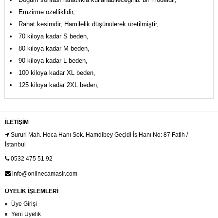
Emzirme özelliklidir,
Rahat kesimdir, Hamilelik düşünülerek üretilmiştir,
70 kiloya kadar S beden,
80 kiloya kadar M beden,
90 kiloya kadar L beden,
100 kiloya kadar XL beden,
125 kiloya kadar 2XL beden,
İLETIŞIM
Sururi Mah. Hoca Hanı Sok. Hamdibey Geçidi İş Hanı No: 87 Fatih /
İstanbul
0532 475 51 92
info@onlinecamasir.com
ÜYELİK İŞLEMLERİ
Üye Girişi
Yeni Üyelik