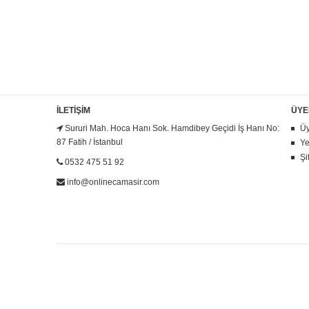
İLETIŞIM
ÜYE
Sururi Mah. Hoca Hanı Sok. Hamdibey Geçidi İş Hanı No:
Üy
87 Fatih / İstanbul
Ye
Şi
0532 475 51 92
info@onlinecamasir.com