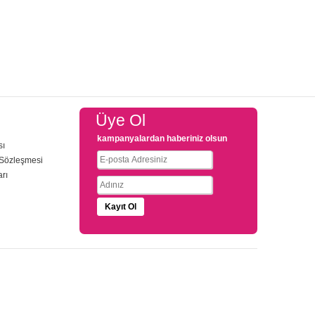
Üye Ol
kampanyalardan haberiniz olsun
sı
 Sözleşmesi
arı
u
Kayıt Ol