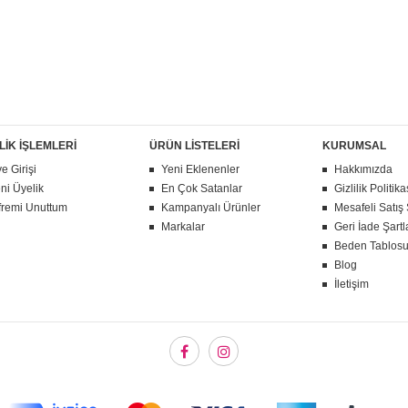
LİK İŞLEMLERİ
ÜRÜN LİSTELERİ
KURUMSAL
e Girişi
Yeni Eklenenler
Hakkımızda
ni Üyelik
En Çok Satanlar
Gizlilik Politika
fremi Unuttum
Kampanyalı Ürünler
Mesafeli Satış
Markalar
Geri İade Şartl
Beden Tablos
Blog
İletişim