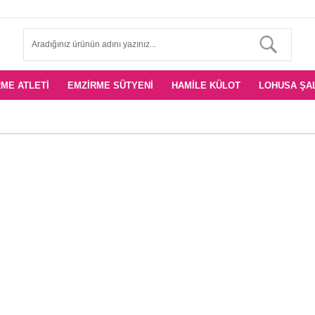
ME ATLETI
EMZIRME SÜTYENI
HAMILE KÜLOT
LOHUSA ŞA