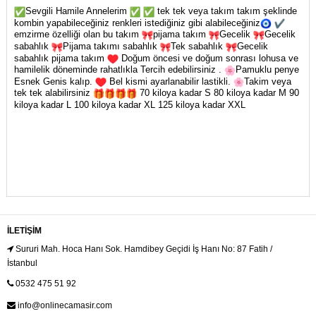
Sevgili Hamile Annelerim
tek tek veya takım takım şeklinde
kombin yapabileceğiniz renkleri istediğiniz gibi alabileceğiniz
emzirme özelliği olan bu takım
pijama takım
Gecelik
Gecelik
sabahlık
Pijama takımı sabahlık
Tek sabahlık
Gecelik
sabahlık pijama takım
Doğum öncesi ve doğum sonrası lohusa ve
hamilelik döneminde rahatlıkla Tercih edebilirsiniz .
Pamuklu penye
Esnek Genis kalıp.
Bel kismi ayarlanabilir lastikli.
Takim veya
tek tek alabilirsiniz
70 kiloya kadar S 80 kiloya kadar M 90
kiloya kadar L 100 kiloya kadar XL 125 kiloya kadar XXL
İLETIŞIM
Sururi Mah. Hoca Hanı Sok. Hamdibey Geçidi İş Hanı No: 87 Fatih /
İstanbul
0532 475 51 92
info@onlinecamasir.com