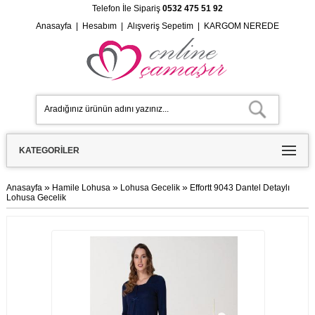
Telefon İle Sipariş
0532 475 51 92
Anasayfa
|
Hesabım
|
Alışveriş Sepetim
|
KARGOM NEREDE
KATEGORILER
»
»
»
Anasayfa
Hamile Lohusa
Lohusa Gecelik
Effortt 9043 Dantel Detaylı
Lohusa Gecelik