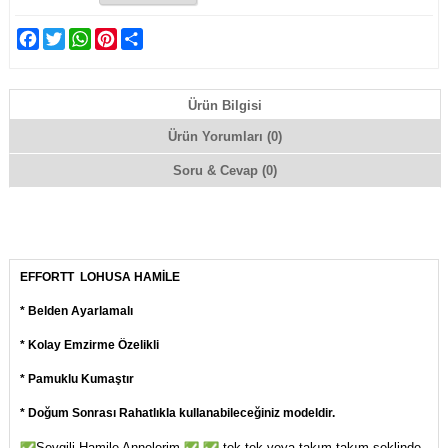
Facebook
Twitter
WhatsApp
Pinterest
Share
Ürün Bilgisi
Ürün Yorumları (0)
Soru & Cevap (0)
EFFORTT
LOHUSA HAMİLE
* Belden Ayarlamalı
* Kolay Emzirme Özelikli
* Pamuklu Kumaştır
* Doğum Sonrası Rahatlıkla kullanabileceğiniz modeldir.
Sevgili Hamile Annelerim
tek tek veya takım takım şeklinde