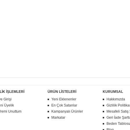
LİK İŞLEMLERİ
ÜRÜN LİSTELERİ
KURUMSAL
e Girişi
Yeni Eklenenler
Hakkımızda
ni Üyelik
En Çok Satanlar
Gizlilik Politika
fremi Unuttum
Kampanyalı Ürünler
Mesafeli Satış
Markalar
Geri İade Şartl
Beden Tablos
Blog