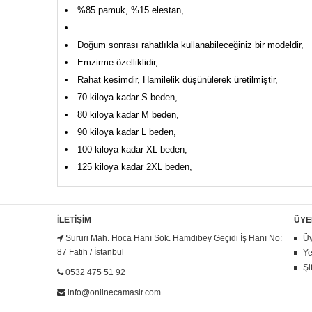
%85 pamuk, %15 elestan,
Doğum sonrası rahatlıkla kullanabileceğiniz bir modeldir,
Emzirme özelliklidir,
Rahat kesimdir, Hamilelik düşünülerek üretilmiştir,
70 kiloya kadar S beden,
80 kiloya kadar M beden,
90 kiloya kadar L beden,
100 kiloya kadar XL beden,
125 kiloya kadar 2XL beden,
İLETIŞIM
ÜYE
Sururi Mah. Hoca Hanı Sok. Hamdibey Geçidi İş Hanı No:
Üy
87 Fatih / İstanbul
Ye
Şi
0532 475 51 92
info@onlinecamasir.com