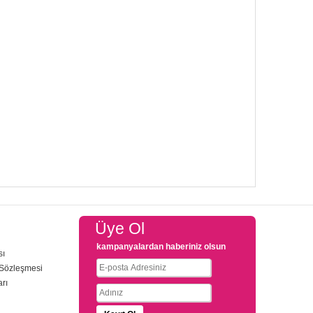
Üye Ol
kampanyalardan haberiniz olsun
sı
 Sözleşmesi
arı
u