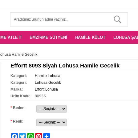
ME ATLETI
EMZIRME SÜTYENI
HAMILE KÜLOT
LOHUSA ŞA
 Lohusa Hamile Gecelik
Effortt 8093 Siyah Lohusa Hamile Gecelik
Kategori:
Hamile Lohusa
Kategori:
Lohusa Gecelik
Marka:
Effortt Lohusa
Ürün Kodu:
8093S
*
Beden:
*
Renk:
Facebook
Twitter
WhatsApp
Pinterest
Share