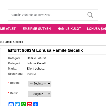
ME ATLETI
EMZIRME SÜTYENI
HAMILE KÜLOT
LOHUSA ŞA
sa Hamile Gecelik
Effortt 8093M Lohusa Hamile Gecelik
Kategori:
Hamile Lohusa
Kategori:
Lohusa Gecelik
Marka:
Effortt Lohusa
Ürün Kodu:
8093M
*
Beden:
*
Renk:
Facebook
Twitter
WhatsApp
Pinterest
Share