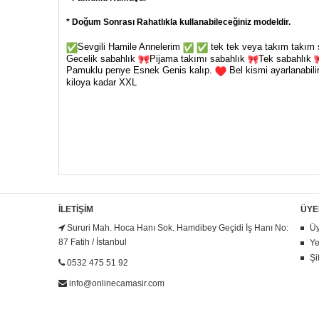
* Doğum Sonrası Rahatlıkla kullanabileceğiniz modeldir.
Sevgili Hamile Annelerim
tek tek veya takım takım şe
Gecelik sabahlık
Pijama takımı sabahlık
Tek sabahlık
Pamuklu penye Esnek Genis kalıp.
Bel kismi ayarlanabilir
kiloya kadar XXL
İLETIŞIM
ÜYE
Sururi Mah. Hoca Hanı Sok. Hamdibey Geçidi İş Hanı No:
Üy
87 Fatih / İstanbul
Ye
Şi
0532 475 51 92
info@onlinecamasir.com