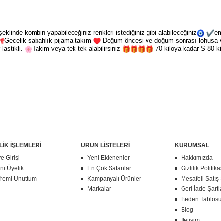
klinde kombin yapabileceğiniz renkleri istediğiniz gibi alabileceğiniz
em
Gecelik sabahlık pijama takım
Doğum öncesi ve doğum sonrası lohusa ve 
 lastikli.
Takim veya tek tek alabilirsiniz
70 kiloya kadar S 80 ki
LİK İŞLEMLERİ
ÜRÜN LİSTELERİ
KURUMSAL
e Girişi
Yeni Eklenenler
Hakkımızda
ni Üyelik
En Çok Satanlar
Gizlilik Politika
fremi Unuttum
Kampanyalı Ürünler
Mesafeli Satış
Markalar
Geri İade Şartl
Beden Tablos
Blog
İletişim