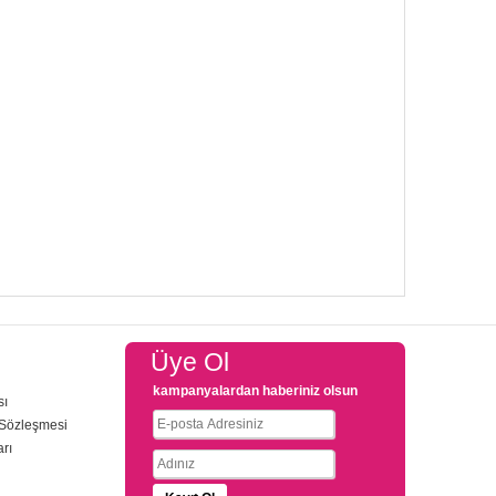
Üye Ol
kampanyalardan haberiniz olsun
sı
 Sözleşmesi
arı
u