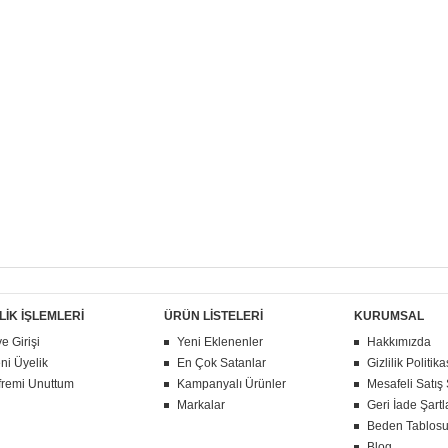
LİK İŞLEMLERİ
ÜRÜN LİSTELERİ
KURUMSAL
e Girişi
Yeni Eklenenler
Hakkımızda
ni Üyelik
En Çok Satanlar
Gizlilik Politika
fremi Unuttum
Kampanyalı Ürünler
Mesafeli Satış
Markalar
Geri İade Şartl
Beden Tablos
Blog