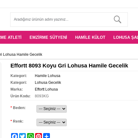
ME ATLETI
EMZIRME SÜTYENI
HAMILE KÜLOT
LOHUSA ŞA
Gri Lohusa Hamile Gecelik
Effortt 8093 Koyu Gri Lohusa Hamile Gecelik
Kategori:
Hamile Lohusa
Kategori:
Lohusa Gecelik
Marka:
Effortt Lohusa
Ürün Kodu:
8093KG
*
Beden:
*
Renk:
Facebook
Twitter
WhatsApp
Pinterest
Share