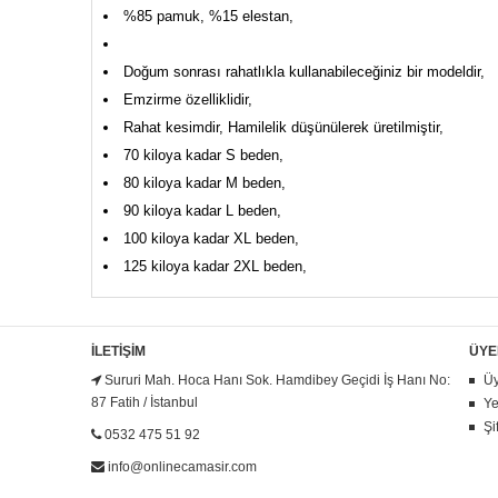
%85 pamuk, %15 elestan,
Doğum sonrası rahatlıkla kullanabileceğiniz bir modeldir,
Emzirme özelliklidir,
Rahat kesimdir, Hamilelik düşünülerek üretilmiştir,
70 kiloya kadar S beden,
80 kiloya kadar M beden,
90 kiloya kadar L beden,
100 kiloya kadar XL beden,
125 kiloya kadar 2XL beden,
İLETIŞIM
ÜYE
Sururi Mah. Hoca Hanı Sok. Hamdibey Geçidi İş Hanı No:
Üy
87 Fatih / İstanbul
Ye
Şi
0532 475 51 92
info@onlinecamasir.com