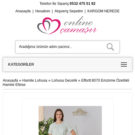
Telefon İle Sipariş
0532 475 51 92
Anasayfa
|
Hesabım
|
Alışveriş Sepetim
|
KARGOM NEREDE
KATEGORILER
»
»
»
Anasayfa
Hamile Lohusa
Lohusa Gecelik
Effortt 8070 Emzirme Özellikli
Hamile Elbise