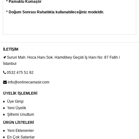
* Pamuklu Kumaştır
* Doğum Sonrası Rahatlıkla kullanabileceğiniz modeldir.
İLETIŞIM
Sururi Mah. Hoca Hanı Sok. Hamdibey Geçidi İş Hanı No: 87 Fatih /
İstanbul
0532 475 51 92
info@onlinecamasir.com
ÜYELİK İŞLEMLERİ
Üye Girişi
Yeni Üyelik
Şifremi Unuttum
ÜRÜN LİSTELERİ
Yeni Eklenenler
En Çok Satanlar