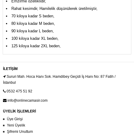
Emzirme özelliklidir,
Rahat kesimdir, Hamilelik düşünülerek üretilmiştir,
70 kiloya kadar S beden,
80 kiloya kadar M beden,
90 kiloya kadar L beden,
100 kiloya kadar XL beden,
125 kiloya kadar 2XL beden,
İLETIŞIM
Sururi Mah. Hoca Hanı Sok. Hamdibey Geçidi İş Hanı No: 87 Fatih /
İstanbul
0532 475 51 92
info@onlinecamasir.com
ÜYELİK İŞLEMLERİ
Üye Girişi
Yeni Üyelik
Şifremi Unuttum