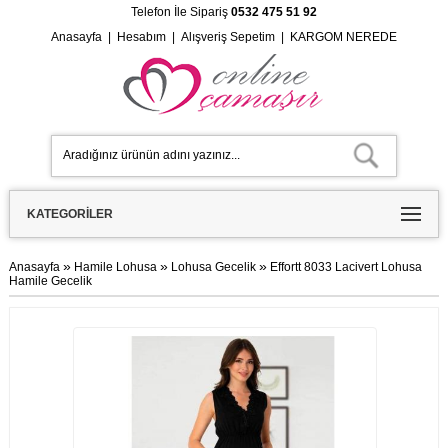
Telefon İle Sipariş
0532 475 51 92
Anasayfa
|
Hesabım
|
Alışveriş Sepetim
|
KARGOM NEREDE
KATEGORILER
»
»
»
Anasayfa
Hamile Lohusa
Lohusa Gecelik
Effortt 8033 Lacivert Lohusa
Hamile Gecelik