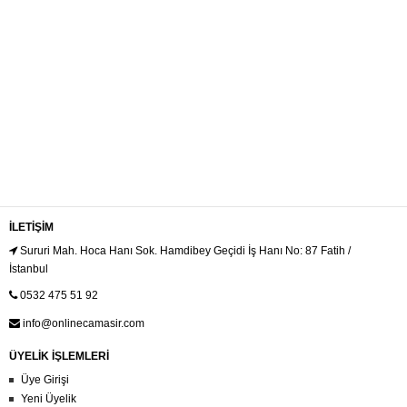
İLETIŞIM
Sururi Mah. Hoca Hanı Sok. Hamdibey Geçidi İş Hanı No: 87 Fatih /
İstanbul
0532 475 51 92
info@onlinecamasir.com
ÜYELİK İŞLEMLERİ
Üye Girişi
Yeni Üyelik