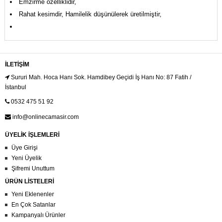
Emzirme özelliklidir,
Rahat kesimdir, Hamilelik düşünülerek üretilmiştir,
İLETIŞIM
Sururi Mah. Hoca Hanı Sok. Hamdibey Geçidi İş Hanı No: 87 Fatih /
İstanbul
0532 475 51 92
info@onlinecamasir.com
ÜYELİK İŞLEMLERİ
Üye Girişi
Yeni Üyelik
Şifremi Unuttum
ÜRÜN LİSTELERİ
Yeni Eklenenler
En Çok Satanlar
Kampanyalı Ürünler