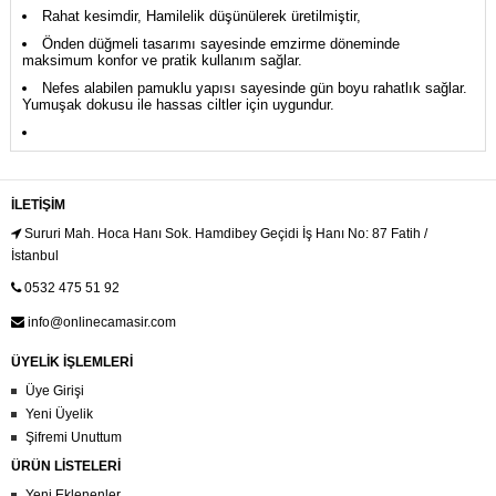
Rahat kesimdir, Hamilelik düşünülerek üretilmiştir,
Önden düğmeli tasarımı sayesinde emzirme döneminde
maksimum konfor ve pratik kullanım sağlar.
Nefes alabilen pamuklu yapısı sayesinde gün boyu rahatlık sağlar.
Yumuşak dokusu ile hassas ciltler için uygundur.
İLETIŞIM
Sururi Mah. Hoca Hanı Sok. Hamdibey Geçidi İş Hanı No: 87 Fatih /
İstanbul
0532 475 51 92
info@onlinecamasir.com
ÜYELİK İŞLEMLERİ
Üye Girişi
Yeni Üyelik
Şifremi Unuttum
ÜRÜN LİSTELERİ
Yeni Eklenenler