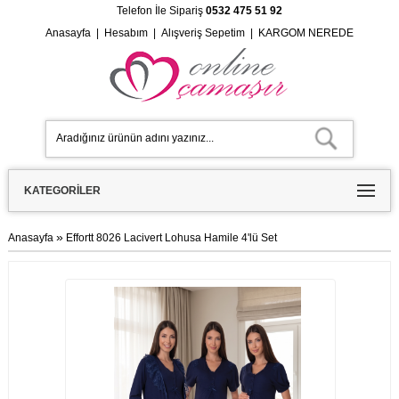
Telefon İle Sipariş
0532 475 51 92
Anasayfa
|
Hesabım
|
Alışveriş Sepetim
|
KARGOM NEREDE
KATEGORILER
»
Anasayfa
Effortt 8026 Lacivert Lohusa Hamile 4'lü Set