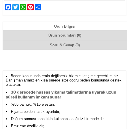
Facebook
Twitter
WhatsApp
Pinterest
Share
Ürün Bilgisi
Ürün Yorumları (0)
Soru & Cevap (0)
Beden konusunda emin değilseniz bizimle iletişime geçebilirsiniz.
Danışmanlarımız en kısa sürede size doğru beden konusunda destek
olacaktır.
30 derecede hassas yıkama talimatlarına uyarak uzun
süreli kullanım imkanı sunar
%85 pamuk, %15 elestan,
Pijama belden lastik ayarlıdır,
Doğum sonrası rahatlıkla kullanabileceğiniz bir modeldir,
Emzirme özelliklidir,