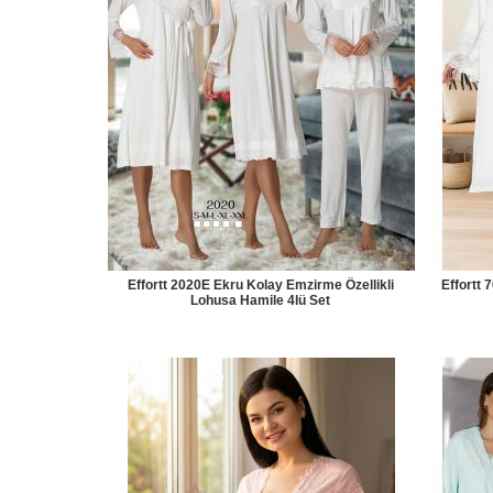
Effortt 2020E Ekru Kolay Emzirme Özellikli
Effortt
Lohusa Hamile 4lü Set