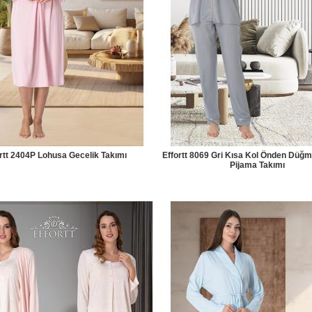
rtt 2404P Lohusa Gecelik Takımı
Effortt 8069 Gri Kısa Kol Önden Düğm
Pijama Takımı