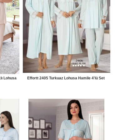
klı Lohusa
Effortt 2405 Turkuaz Lohusa Hamile 4'lü Set