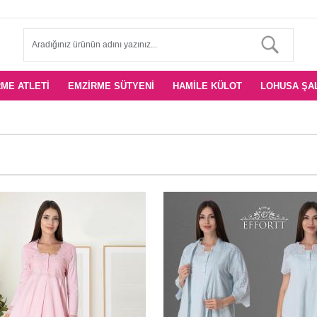
ME ATLETI
EMZIRME SÜTYENI
HAMILE KÜLOT
LOHUSA ŞA