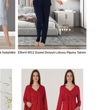
 Sabahlıklı
Effortt 9012 Dantel Detaylı Lohusa Pijama Takımı