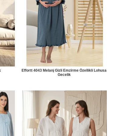
k
Effortt 4043 Melanj Gizli Emzirme Özellikli Lohusa
Gecelik