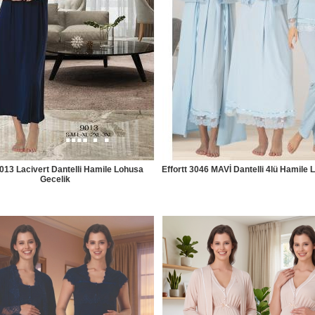
9013 Lacivert Dantelli Hamile Lohusa
Effortt 3046 MAVİ Dantelli 4lü Hamile 
Gecelik